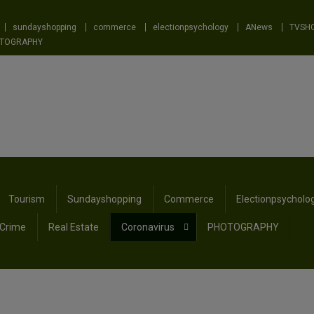
sundayshopping
commerce
electionpsychology
ANews
TVSH
TOGRAPHY
Tourism
Sundayshopping
Commerce
Electionpsycholo
Crime
Real Estate
Coronavirus
PHOTOGRAPHY