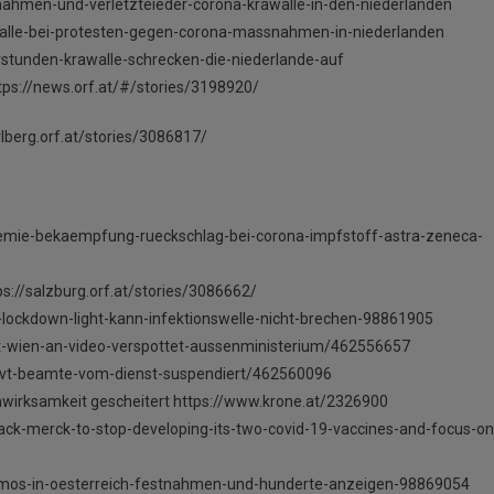
ahmen-und-verletzteieder-corona-krawalle-in-den-niederlanden
alle-bei-protesten-gegen-corona-massnahmen-in-niederlanden
stunden-krawalle-schrecken-die-niederlande-auf
tps://news.orf.at/#/stories/3198920/
arlberg.orf.at/stories/3086817/
demie-bekaempfung-rueckschlag-bei-corona-impfstoff-astra-zeneca-
s://salzburg.orf.at/stories/3086662/
-lockdown-light-kann-infektionswelle-nicht-brechen-98861905
ft-wien-an-video-verspottet-aussenministerium/462556657
i-bvt-beamte-vom-dienst-suspendiert/462560096
rksamkeit gescheitert https://www.krone.at/2326900
ck-merck-to-stop-developing-its-two-covid-19-vaccines-and-focus-on
emos-in-oesterreich-festnahmen-und-hunderte-anzeigen-98869054