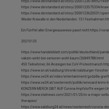
https://www.derstandard.at/story/2000123618492/festn
https://www.derstandard.at/story/2000123575334/kraw
https://www.derstandard.at/story/2000123620531/sperr
Wieder Krawalle in den Niederlanden: 151 Festnahmen ht
Ein Fünftel aller Energieausweise passt nicht https://vor
20210125
https://www.handelsblatt.com/politik/deutschland/pan
vakzin-wirkt-bei-senioren-wohl-kaum/26849788.html
450 Teilnehmer, 66 Anzeigen bei CoV-Protestmarsch http
https://www.sn.at/salzburg/chronik/salzburger-forscher
https://www.oe24.at/video/entertainment/godzilla-grei
https://www.oe24.at/oesterreich/politik/wirecard-krim
KONZERN MERCK GIBT AUF Corona-Impfstoffe wegen Unwi
https://www.statnews.com/2021/01/25/in-a-major-setba
therapies/
https://www.salzburg24.at/news/oesterreich/corona-d