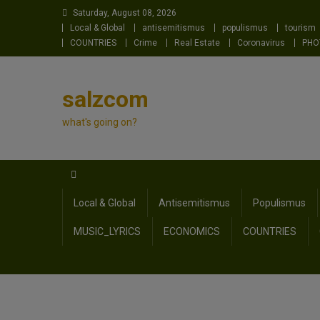
Skip
Saturday, August 08, 2026
to
Local & Global
antisemitismus
populismus
tourism
content
COUNTRIES
Crime
Real Estate
Coronavirus
PHO
salzcom
what's going on?
Local & Global
Antisemitismus
Populismus
MUSIC_LYRICS
ECONOMICS
COUNTRIES