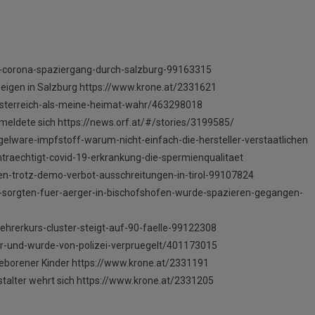
r-corona-spaziergang-durch-salzburg-99163315
igen in Salzburg https://www.krone.at/2331621
esterreich-als-meine-heimat-wahr/463298018
meldete sich https://news.orf.at/#/stories/3199585/
lware-impfstoff-warum-nicht-einfach-die-hersteller-verstaatlichen
raechtigt-covid-19-erkrankung-die-spermienqualitaet
en-trotz-demo-verbot-ausschreitungen-in-tirol-99107824
-sorgten-fuer-aerger-in-bischofshofen-wurde-spazieren-gegangen-
ehrerkurs-cluster-steigt-auf-90-faelle-99122308
nger-und-wurde-von-polizei-verpruegelt/401173015
geborener Kinder https://www.krone.at/2331191
lter wehrt sich https://www.krone.at/2331205