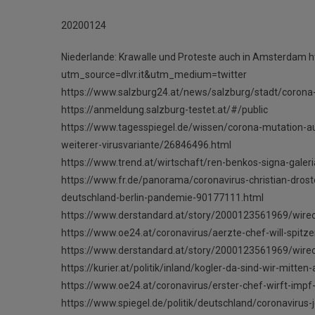
20200124
Niederlande: Krawalle und Proteste auch in Amsterdam ht
utm_source=dlvr.it&utm_medium=twitter
https://www.salzburg24.at/news/salzburg/stadt/corona
https://anmeldung.salzburg-testet.at/#/public
https://www.tagesspiegel.de/wissen/corona-mutation-a
weiterer-virusvariante/26846496.html
https://www.trend.at/wirtschaft/ren-benkos-signa-galer
https://www.fr.de/panorama/coronavirus-christian-drost
deutschland-berlin-pandemie-90177111.html
https://www.derstandard.at/story/2000123561969/wir
https://www.oe24.at/coronavirus/aerzte-chef-will-spitz
https://www.derstandard.at/story/2000123561969/wirec
https://kurier.at/politik/inland/kogler-da-sind-wir-mit
https://www.oe24.at/coronavirus/erster-chef-wirft-imp
https://www.spiegel.de/politik/deutschland/coronaviru