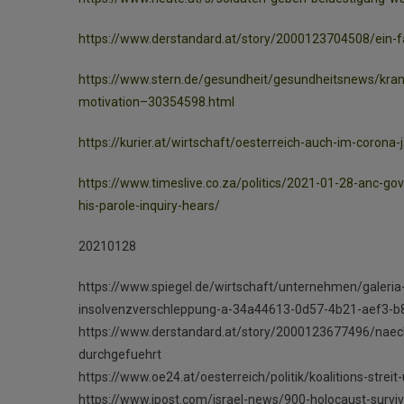
https://www.derstandard.at/story/2000123704508/ein-fa
https://www.stern.de/gesundheit/gesundheitsnews/kra
motivation–30354598.html
https://kurier.at/wirtschaft/oesterreich-auch-im-corona-
https://www.timeslive.co.za/politics/2021-01-28-anc-g
his-parole-inquiry-hears/
20210128
https://www.spiegel.de/wirtschaft/unternehmen/galeria
insolvenzverschleppung-a-34a44613-0d57-4b21-aef3-
https://www.derstandard.at/story/2000123677496/naech
durchgefuehrt
https://www.oe24.at/oesterreich/politik/koalitions-str
https://www.jpost.com/israel-news/900-holocaust-surviv