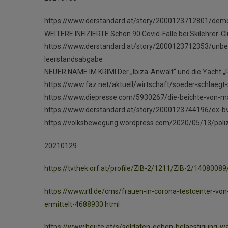
https://www.derstandard.at/story/2000123712801/dem
WEITERE INFIZIERTE Schon 90 Covid-Fälle bei Skilehrer-C
https://www.derstandard.at/story/2000123712353/unbel
leerstandsabgabe
NEUER NAME IM KRIMI Der „Ibiza-Anwalt“ und die Yacht 
https://www.faz.net/aktuell/wirtschaft/soeder-schlaegt
https://www.diepresse.com/5930267/die-beichte-von-ma
https://www.derstandard.at/story/2000123744196/ex-bvt
https://volksbewegung.wordpress.com/2020/05/13/poliz
20210129
https://tvthek.orf.at/profile/ZIB-2/1211/ZIB-2/14080
https://www.rtl.de/cms/frauen-in-corona-testcenter-von
ermittelt-4688930.html
https://www.heute.at/s/soldaten-geben-belaestigung-