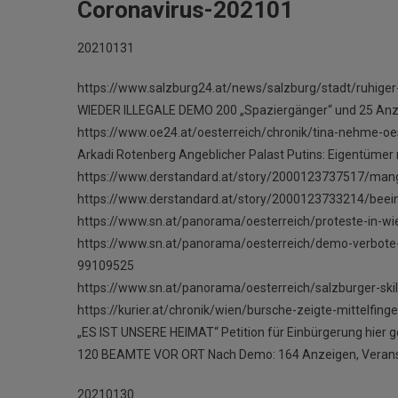
Coronavirus-202101
20210131
https://www.salzburg24.at/news/salzburg/stadt/ruhige
WIEDER ILLEGALE DEMO 200 „Spaziergänger“ und 25 Anze
https://www.oe24.at/oesterreich/chronik/tina-nehme-o
Arkadi Rotenberg Angeblicher Palast Putins: Eigentümer 
https://www.derstandard.at/story/2000123737517/mange
https://www.derstandard.at/story/2000123733214/beeint
https://www.sn.at/panorama/oesterreich/proteste-in-wi
https://www.sn.at/panorama/oesterreich/demo-verbote
99109525
https://www.sn.at/panorama/oesterreich/salzburger-skil
https://kurier.at/chronik/wien/bursche-zeigte-mittelfi
„ES IST UNSERE HEIMAT“ Petition für Einbürgerung hier 
120 BEAMTE VOR ORT Nach Demo: 164 Anzeigen, Veransta
20210130