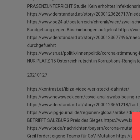
PRÄSENZUNTERRICHT Studie: Kein erhöhtes Infektionsris
https://www.derstandard.at/story/2000123626717/nie
https://www.oe24.at/oesterreich/chronik/wien/zwei-sc
Kundgebung gegen Abschiebungen aufgelöst https://wien
https://www.derstandard.at/story/2000123677496/naech
durchgefuehrt
https://www.sn.at/politik/innenpolitik/corona-stimmung
NUR PLATZ 15 Österreich rutscht in Korruptions-Ranglis
20210127
https://kontrast.at/ibiza-video-wer-steckt-dahinter/
https://www.newsweek.com/covid-anal-swabs-beijing-r
https://www.derstandard.at/story/2000123651218/fast-je
https://www.ipg-journal.de/regionen/global/artikel/die-
BETRIFFT SALZBURG Preis des Sieges https://www.kron
https://www.br.de/nachrichten/bayern/corona-mutatio
Greil fordert eigene Teams für CoV-Mutation https://salz