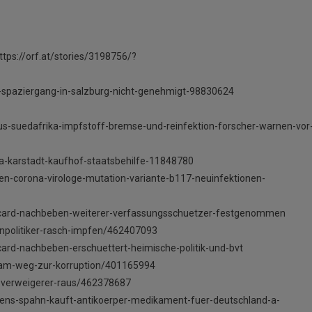
tps://orf.at/stories/3198756/?
-spaziergang-in-salzburg-nicht-genehmigt-98830624
us-suedafrika-impfstoff-bremse-und-reinfektion-forscher-warnen-vor
ia-karstadt-kaufhof-staatsbehilfe-11848780
en-corona-virologe-mutation-variante-b117-neuinfektionen-
ecard-nachbeben-weiterer-verfassungsschuetzer-festgenommen
enpolitiker-rasch-impfen/462407093
ard-nachbeben-erschuettert-heimische-politik-und-bvt
ten-am-weg-zur-korruption/401165994
f-verweigerer-raus/462378687
s-jens-spahn-kauft-antikoerper-medikament-fuer-deutschland-a-