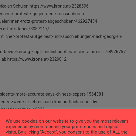
iko an Schulen https://www.krone.at/2328596
derlande-proteste-gegen-neue-massnahmen
huelerinnen-trotz-protest-abgeschoben/462927454
.orf.at/stories/3087217/
tlicher-protest-aufgeloest-und-abschiebungen-nach-georgien-
-in-bevoelkerung-kippt-landeshauptleute-sind-alarmiert-98976757
te ab https://www.krone.at/2329012
esidents-more-accurate-says-chinese-expert-1564381
der-zweite-skilehrer-nach-kurs-in-flachau-positiv
generationenkrise-4932/
e.at/2328128
We use cookies on our website to give you the most relevant
n-aufnahmestopp-an-zwei-bayreuther-kliniken,SNCCW4K
experience by remembering your preferences and repeat
visits. By clicking “Accept”, you consent to the use of ALL the
burg.orf.at/stories/3087045/