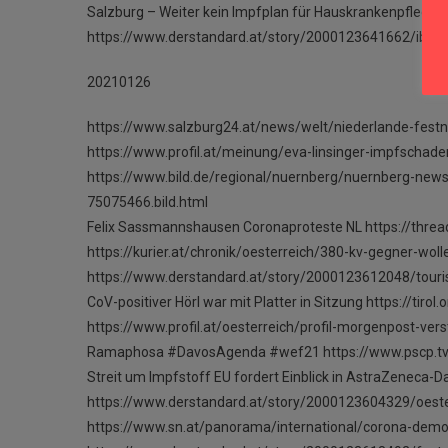
Salzburg – Weiter kein Impfplan für Hauskrankenpflege h
https://www.derstandard.at/story/2000123641662/ibiza-d
20210126
https://www.salzburg24.at/news/welt/niederlande-fes
https://www.profil.at/meinung/eva-linsinger-impfscha
https://www.bild.de/regional/nuernberg/nuernberg-new
75075466.bild.html
Felix Sassmannshausen Coronaproteste NL https://th
https://kurier.at/chronik/oesterreich/380-kv-gegner-wo
https://www.derstandard.at/story/2000123612048/touris
CoV-positiver Hörl war mit Platter in Sitzung https://tirol
https://www.profil.at/oesterreich/profil-morgenpost-v
Ramaphosa #DavosAgenda #wef21 https://www.pscp.t
Streit um Impfstoff EU fordert Einblick in AstraZeneca-D
https://www.derstandard.at/story/2000123604329/oester
https://www.sn.at/panorama/international/corona-demo