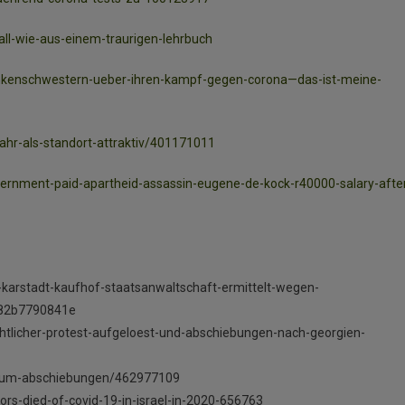
ll-wie-aus-einem-traurigen-lehrbuch
nkenschwestern-ueber-ihren-kampf-gegen-corona—das-ist-meine-
jahr-als-standort-attraktiv/401171011
overnment-paid-apartheid-assassin-eugene-de-kock-r40000-salary-afte
-karstadt-kaufhof-staatsanwaltschaft-ermittelt-wegen-
b82b7790841e
tlicher-protest-aufgeloest-und-abschiebungen-nach-georgien-
eit-um-abschiebungen/462977109
ors-died-of-covid-19-in-israel-in-2020-656763