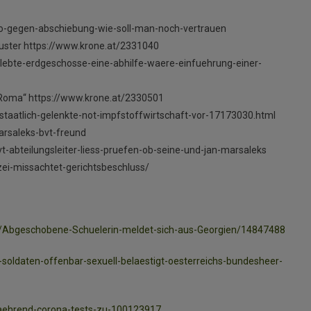
o-gegen-abschiebung-wie-soll-man-noch-vertrauen
luster https://www.krone.at/2331040
ebte-erdgeschosse-eine-abhilfe-waere-einfuehrung-einer-
„Roma“ https://www.krone.at/2330501
-staatlich-gelenkte-not-impfstoffwirtschaft-vor-17173030.html
rsaleks-bvt-freund
-abteilungsleiter-liess-pruefen-ob-seine-und-jan-marsaleks
ei-missachtet-gerichtsbeschluss/
089/Abgeschobene-Schuelerin-meldet-sich-aus-Georgien/14847488
-soldaten-offenbar-sexuell-belaestigt-oesterreichs-bundesheer-
waehrend-corona-tests-zu-100123917